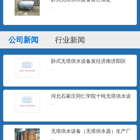
箱、各种储罐及非标压力容器...
...
高频电子水处理器
公司新闻
行业新闻
高频电子水处理仪是一种采用物理方法进
行水处理的高科技节能型产...
卧式无塔供水设备发往济南济阳区
...
定压补水装置
设定压力，微电脑控制器按设定的压力跟
踪用户用水变化，随时指令...
河北石家庄同仁学院十吨无塔供水设
备安装调试完成
...
井水除砂器
...
无塔供水设备（无塔供水器）生产厂
家
...