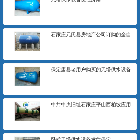
...
无塔供水器
山东无塔供水设备，沧州无塔供水设备,邢
台市无塔供水器,宁晋县...
石家庄元氏县房地产公司订购的全自
动无塔供水设备安装现场
...
旋流除砂器
石家庄工泉水处理设备有限公司生产的旋
流井水除砂器销往地区有：...
保定唐县老用户购买的无塔供水设备
发货
...
无塔供水设备水泵
...
中共中央旧址石家庄平山西柏坡应用
无塔供水设备
...
分集水器
分集水器、定压罐、膨胀水箱、补水水
卧式无塔供水设备发往保定