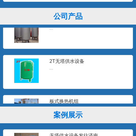
公司产品
3T无塔供水器
...
2T无塔供水设备
...
板式换热机组
...
案例展示
无塔供水设备发往济南