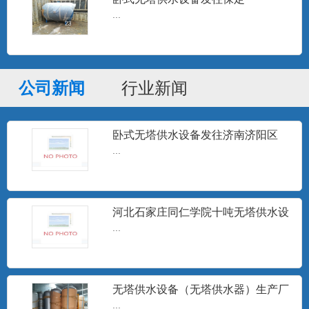
箱、各种储罐及非标压力容器...
...
高频电子水处理器
高频电子水处理仪是一种采用物理方法进
公司新闻
行业新闻
行水处理的高科技节能型产...
卧式无塔供水设备发往济南济阳区
...
定压补水装置
设定压力，微电脑控制器按设定的压力跟
踪用户用水变化，随时指令...
河北石家庄同仁学院十吨无塔供水设
备安装调试完成
...
井水除砂器
...
无塔供水设备（无塔供水器）生产厂
家
...