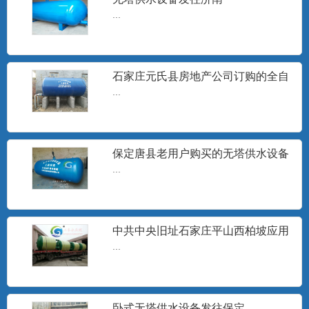
无塔供水器
...
山东无塔供水设备，沧州无塔供水设备,邢
台市无塔供水器,宁晋县...
石家庄元氏县房地产公司订购的全自
动无塔供水设备安装现场
...
旋流除砂器
石家庄工泉水处理设备有限公司生产的旋
流井水除砂器销往地区有：...
保定唐县老用户购买的无塔供水设备
发货
...
无塔供水设备水泵
...
中共中央旧址石家庄平山西柏坡应用
无塔供水设备
...
分集水器
分集水器、定压罐、膨胀水箱、补水水
卧式无塔供水设备发往保定