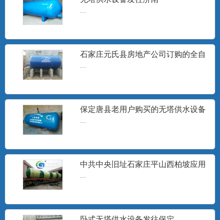
...
旋流除砂器
石家庄工泉水处理设备有限公司生产的旋
石家庄元氏县房地产公司订购的全自
流井水除砂器销往地区有：...
动无塔供水设备安装现场
...
无塔供水设备水泵
保定唐县老用户购买的无塔供水设备
...
发货
...
中共中央旧址石家庄平山西柏坡应用
分集水器
无塔供水设备
...
分集水器、定压罐、膨胀水箱、补水水
箱、各种储罐及非标压力容器...
卧式无塔供水设备发往保定