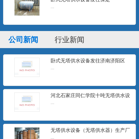
高频电子水处理器
...
高频电子水处理仪是一种采用物理方法进
行水处理的高科技节能型产...
公司新闻
行业新闻
定压补水装置
设定压力，微电脑控制器按设定的压力跟
卧式无塔供水设备发往济南济阳区
踪用户用水变化，随时指令...
...
井水除砂器
...
河北石家庄同仁学院十吨无塔供水设
备安装调试完成
...
15T无塔供水
无塔供水设备（无塔供水器）生产厂
...
家
...