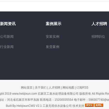
新闻资讯
案例展示
人才招聘
公司新闻
安装实例
招聘职位
行业新闻
发货案例
网站首页
|
关于我们
|
人才招聘
|
网站地图
|
订阅RSS
ight 2019
www.hebjixun.com
石家庄工泉水处理设备有限公司 版权所有 All Rights Res
址：河北省石家庄市和平东路 联系电话：15200035554 电子邮件：598307740@qq
Built By
HebjixunCMS V2.1
工泉无塔供水设备公司
技术支持