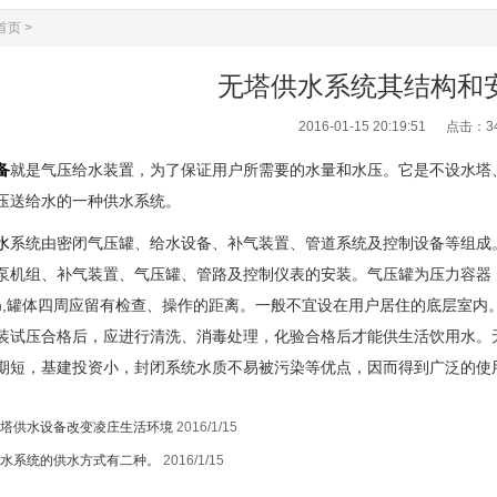
首页
>
无塔供水系统其结构和
2016-01-15 20:19:51 点击：
3
备
就是气压给水装置，为了保证用户所需要的水量和水压。它是不设水塔
压送给水的一种供水系统。
水
系统由密闭气压罐、给水设备、补气装置、管道系统及控制设备等组成
泵机组、补气装置、气压罐、管路及控制仪表的安装。气压罐为压力容器
00mm,罐体四周应留有检查、操作的距离。一般不宜设在用户居住的底层
装试压合格后，应进行清洗、消毒处理，化验合格后才能供生活饮用水。
期短，基建投资小，封闭系统水质不易被污染等优点，因而得到广泛的使
塔供水设备改变凌庄生活环境
2016/1/15
水系统的供水方式有二种。
2016/1/15