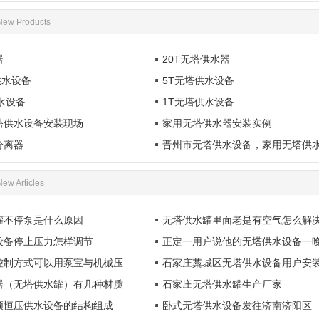
1
New Products
器
20T无塔供水器
供水设备
5T无塔供水设备
水设备
1T无塔供水设备
塔供水设备安装现场
家用无塔供水器安装实例
分离器
晋州市无塔供水设备，家用无塔供
New Articles
罐不停泵是什么原因
无塔供水罐里面老是有空气怎么解
设备停止压力怎样调节
正定一用户说他的无塔供水设备一
控制方式可以用泵宝与机械压
石家庄藁城区无塔供水设备用户安
器（无塔供水罐）有几种材质
石家庄无塔供水罐生产厂家
频恒压供水设备的结构组成
卧式无塔供水设备发往济南济阳区